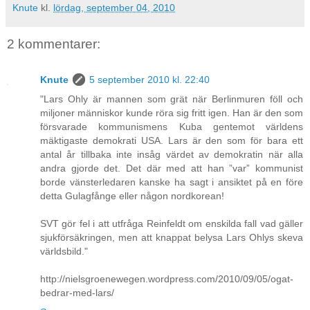
Knute
kl.
lördag, september 04, 2010
2 kommentarer:
Knute
5 september 2010 kl. 22:40
"Lars Ohly är mannen som grät när Berlinmuren föll och
miljoner människor kunde röra sig fritt igen. Han är den som
försvarade kommunismens Kuba gentemot världens
mäktigaste demokrati USA. Lars är den som för bara ett
antal år tillbaka inte insåg värdet av demokratin när alla
andra gjorde det. Det där med att han ”var” kommunist
borde vänsterledaren kanske ha sagt i ansiktet på en före
detta Gulagfånge eller någon nordkorean!
SVT gör fel i att utfråga Reinfeldt om enskilda fall vad gäller
sjukförsäkringen, men att knappat belysa Lars Ohlys skeva
världsbild."
http://nielsgroenewegen.wordpress.com/2010/09/05/ogat-
bedrar-med-lars/